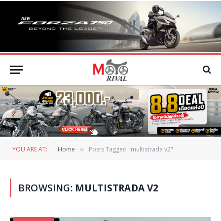
YOU ARE AT:
Home
Posts Tagged "multistrada v2"
»
BROWSING:
MULTISTRADA V2