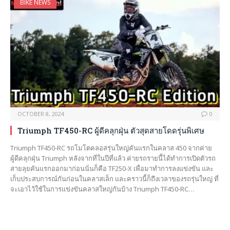
BIKE NEWS
OCTOBER 8, 2024
0
Triumph TF450-RC ผู้ดีคลุกฝุ่น ตัวสุดสายโดดรุ่นพิเศษ
Triumph TF450-RC รถโมโตคลอสรุ่นใหญ่คันแรกในคลาส 450 จากค่าย
ผู้ดีคลุกฝุ่น Triumph หลังจากที่ในปีที่แล้ว ค่ายรถรายนี้ได้ทำการเปิดตัวรถ
สายลุยคันแรกออกมาก่อนนั่นก็คือ TF250-X เพื่อมาทำการลงแข่งขัน และ
เก็บประสบการณ์กันก่อนในคลาสเล็ก และคราวนี้ก็ถึงเวลาของรถรุ่นใหญ่ ที่
จะเอาไว้ใช้ในการแข่งขันคลาสใหญ่กันบ้าง Triumph TF450-RC…