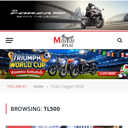
YOU ARE AT:
Home
Posts Tagged "tl500"
»
BROWSING:
TL500