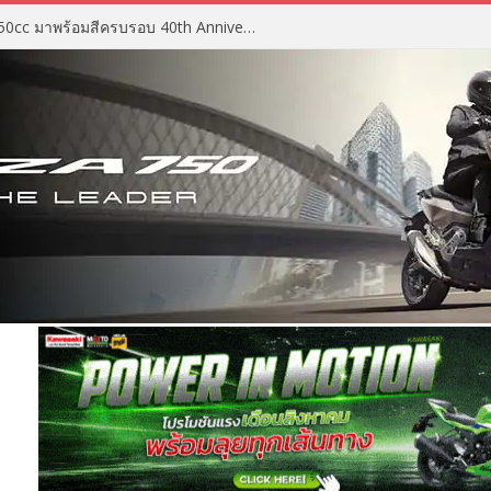
2027 Suzuki GSX-R750 สปอร์ต 750cc มาพร้อมสีครบรอบ 40th Anniversary