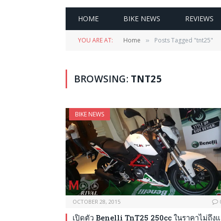
HOME
BIKE NEWS
REVIEWS
YOU ARE AT:
Home
Posts Tagged "tnt25"
»
BROWSING:
TNT25
BIKE NEWS
OCTOBER 28, 2015
เปิดตัว Benelli TnT25 250cc ในราคาไม่ถึง