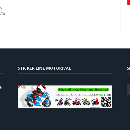
25
นใน
STICKER LINE MOTORIVAL
S
e