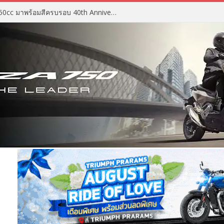
2027 Suzuki GSX-R750 สปอร์ต 750cc มาพร้อมสีครบรอบ 40th Anniversary