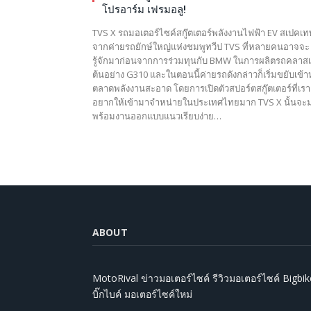
โปรอาร์ม เฟรมอลู!
TVS X รถมอเตอร์ไซค์สกู๊ตเตอร์พลังงานไฟฟ้า EV สเปคเท
จากค่ายรถยักษ์ใหญ่แห่งชมพูทวีป TVS ที่หลายคนอาจจะ
รู้จักมาก่อนจากการร่วมทุนกับ BMW ในการผลิตรถคลาสเร
ต้นอย่าง G310 และในตอนนี้ค่ายรถดังกล่าวก็เริ่มขยับเข้
ตลาดพลังงานสะอาด โดยการเปิดตัวสปอร์ตสกู๊ตเตอร์ที่เรา
อยากให้เข้ามาจำหน่ายในประเทศไทยมาก TVS X นั้นจะ
พร้อมงานออกแบบแนวเรียบง่าย…
ABOUT
MotoRival ข่าวมอเตอร์ไซค์ รีวิวมอเตอร์ไซค์ Bigbik
บิ๊กไบค์ มอเตอร์ไซค์ใหม่