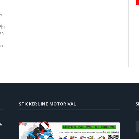
พ
ิ่ม
าหา
มา
STICKER LINE MOTORIVAL
S
e