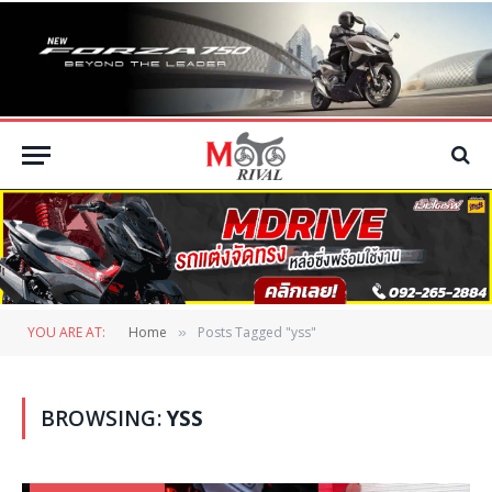
YOU ARE AT:
Home
Posts Tagged "yss"
»
BROWSING:
YSS