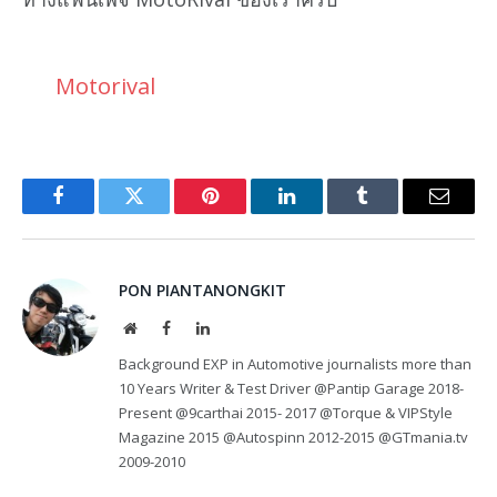
Motorival
Facebook
Twitter
Pinterest
LinkedIn
Tumblr
Email
PON PIANTANONGKIT
Website
Facebook
LinkedIn
Background EXP in Automotive journalists more than
10 Years Writer & Test Driver @Pantip Garage 2018-
Present @9carthai 2015- 2017 @Torque & VIPStyle
Magazine 2015 @Autospinn 2012-2015 @GTmania.tv
2009-2010