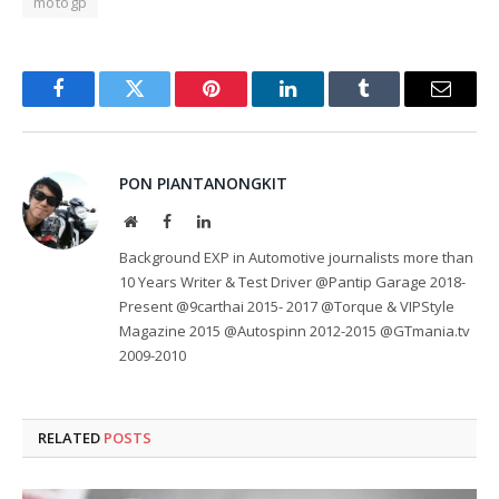
motogp
Facebook
Twitter
Pinterest
LinkedIn
Tumblr
Email
PON PIANTANONGKIT
Website
Facebook
LinkedIn
Background EXP in Automotive journalists more than
10 Years Writer & Test Driver @Pantip Garage 2018-
Present @9carthai 2015- 2017 @Torque & VIPStyle
Magazine 2015 @Autospinn 2012-2015 @GTmania.tv
2009-2010
RELATED
POSTS