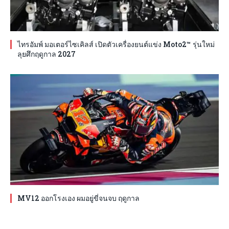
ไทรอัมพ์ มอเตอร์ไซเคิลส์ เปิดตัวเครื่องยนต์แข่ง Moto2™ รุ่นใหม่
ลุยศึกฤดูกาล 2027
MV12 ออกโรงเอง ผมอยู่ขี่จนจบ ฤดูกาล