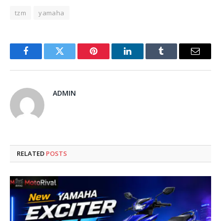
tzm
yamaha
Facebook
Twitter
Pinterest
LinkedIn
Tumblr
Email
ADMIN
RELATED
POSTS