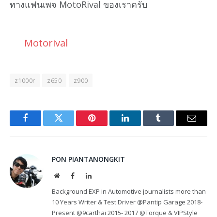
ทางแฟนเพจ MotoRival ของเราครับ
Motorival
z1000r
z650
z900
Facebook
Twitter
Pinterest
LinkedIn
Tumblr
Email
PON PIANTANONGKIT
Website
Facebook
LinkedIn
Background EXP in Automotive journalists more than
10 Years Writer & Test Driver @Pantip Garage 2018-
Present @9carthai 2015- 2017 @Torque & VIPStyle