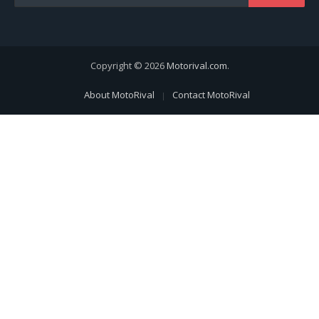
Copyright © 2026
Motorival.com
.
About MotoRival
Contact MotoRival