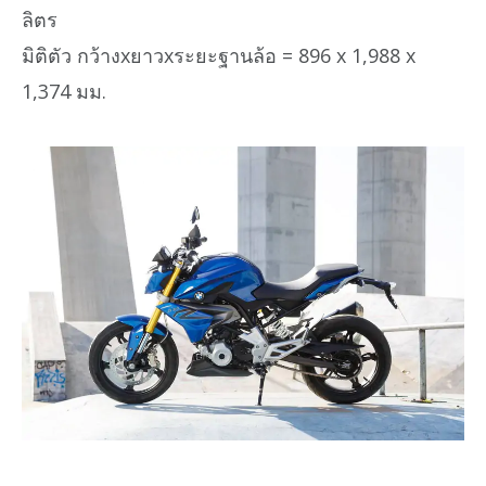
ลิตร
มิติตัว กว้างxยาวxระยะฐานล้อ = 896 x 1,988 x
1,374 มม.