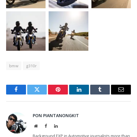
bmw
g310r
Facebook
Twitter
Pinterest
LinkedIn
Tumblr
Email
PON PIANTANONGKIT
Website
Facebook
LinkedIn
Background EXP in Automotive journalists more than