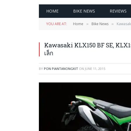
HOME
BIKE NEWS
REVIEWS
YOU ARE AT:
Home
Bike News
Kawasaki
»
»
Kawasaki KLX150 BF SE, KLX15
เล็ก
BY
PON PIANTANONGKIT
ON
JUNE 11, 2015