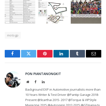
motogp
Facebook
Twitter
Pinterest
LinkedIn
Tumblr
Email
PON PIANTANONGKIT
Website
Facebook
LinkedIn
Background EXP in Automotive journalists more than
10 Years Writer & Test Driver @Pantip Garage 2018-
Present @9carthai 2015- 2017 @Torque & VIPStyle
Magazine 2015 @Autospinn 2012-2015 @GTmania.tv