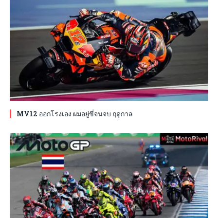
MV12 ออกโรงเอง ผมอยู่ขี่จนจบ ฤดูกาล