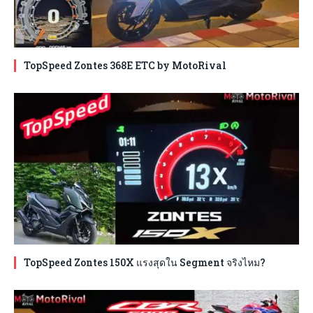
TopSpeed Zontes 368E ETC by MotoRival
TopSpeed Zontes 150X แรงสุดใน Segment จริงไหม?