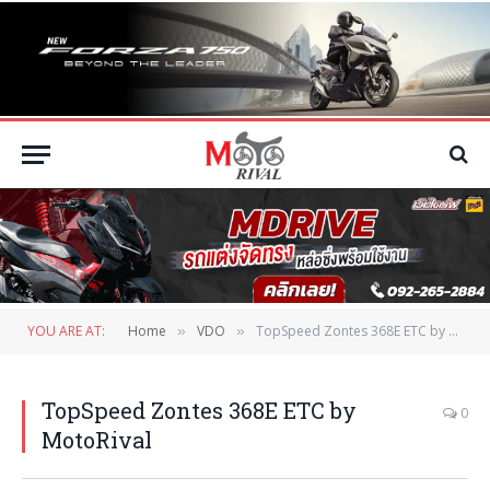
YOU ARE AT:
Home
VDO
TopSpeed Zontes 368E ETC by MotoRival
»
»
TopSpeed Zontes 368E ETC by
0
MotoRival