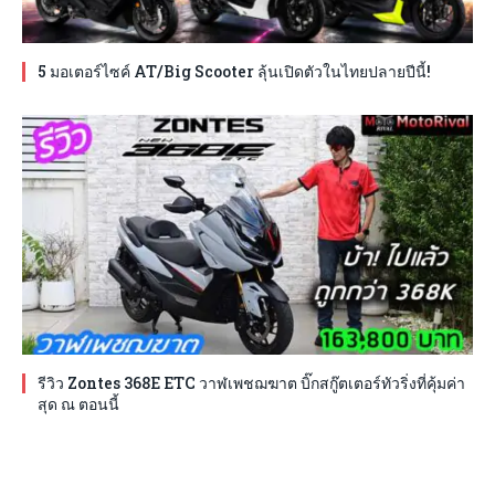
5 มอเตอร์ไซค์ AT/Big Scooter ลุ้นเปิดตัวในไทยปลายปีนี้!
รีวิว Zontes 368E ETC วาฬเพชฌฆาต บิ๊กสกู๊ตเตอร์ทัวริ่งที่คุ้มค่า
สุด ณ ตอนนี้