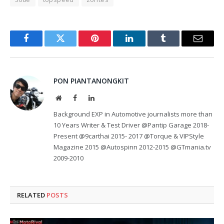
Facebook
Twitter
Pinterest
LinkedIn
Tumblr
Email
PON PIANTANONGKIT
Website
Facebook
LinkedIn
Background EXP in Automotive journalists more than
10 Years Writer & Test Driver @Pantip Garage 2018-
Present @9carthai 2015- 2017 @Torque & VIPStyle
Magazine 2015 @Autospinn 2012-2015 @GTmania.tv
2009-2010
RELATED
POSTS