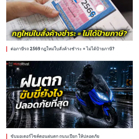
ต่อภาษีรถ 2569 กฎใหม่ใบสั่งค้างชำระ = ไม่ได้ป้ายภาษี?
ขับมอเตอร์ไซค์ตอนฝนตก ถนนเปียก ให้ปลอดภัย