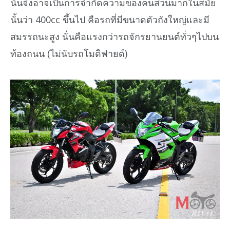
นั่นจึงอาจเป็นการจำกัดความของคนส่วนมากในสมัย
นั้นว่า 400cc ขึ้นไป คือรถที่มีขนาดตัวถังใหญ่และมี
สมรรถนะสูง นั่นคือแรงกว่ารถจักรยานยนต์ทั่วๆไปบน
ท้องถนน (ไม่นับรถโมดิฟายด์)