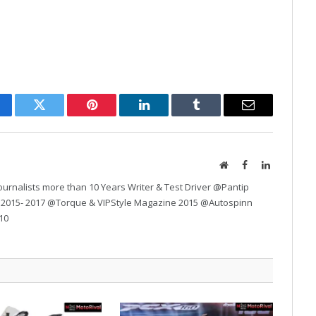
cebook
Twitter
Pinterest
LinkedIn
Tumblr
Email
Website
Facebook
LinkedIn
urnalists more than 10 Years Writer & Test Driver @Pantip
 2015- 2017 @Torque & VIPStyle Magazine 2015 @Autospinn
10