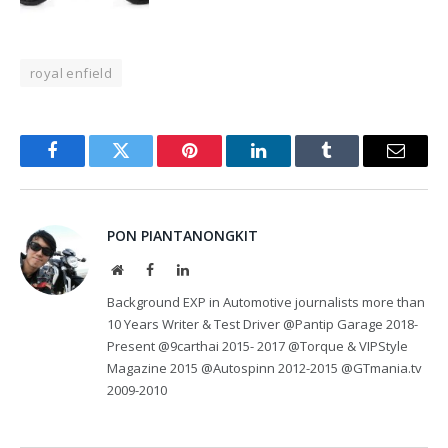
royal enfield
Facebook
Twitter
Pinterest
LinkedIn
Tumblr
Email
PON PIANTANONGKIT
Website
Facebook
LinkedIn
Background EXP in Automotive journalists more than
10 Years Writer & Test Driver @Pantip Garage 2018-
Present @9carthai 2015- 2017 @Torque & VIPStyle
Magazine 2015 @Autospinn 2012-2015 @GTmania.tv
2009-2010