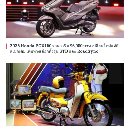
2026 Honda PCX160 ราคา เริ่ม 96,000 บาท เปลี่ยนใหม่แค่สี
สเปกเดิม เพิ่มทางเลือกทั้งรุ่น STD และ RoadSync