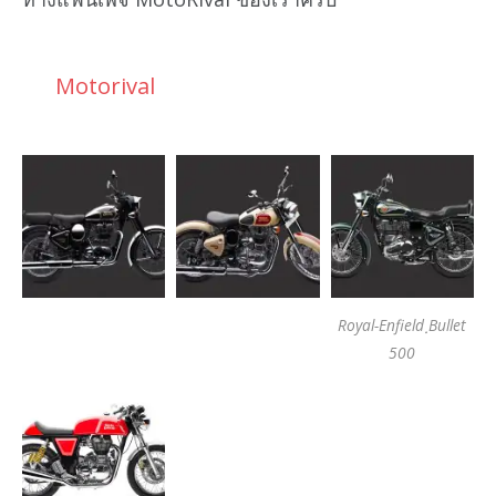
Motorival
Royal-Enfield ฺBullet
500