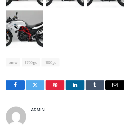
bmw
f700gs
f800gs
Facebook
Twitter
Pinterest
LinkedIn
Tumblr
Email
ADMIN