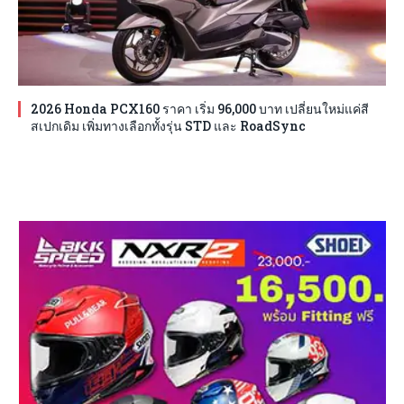
2026 Honda PCX160 ราคา เริ่ม 96,000 บาท เปลี่ยนใหม่แค่สี
สเปกเดิม เพิ่มทางเลือกทั้งรุ่น STD และ RoadSync