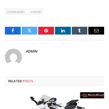
commando
norton
Facebook
Twitter
Pinterest
LinkedIn
Tumblr
Email
ADMIN
RELATED
POSTS