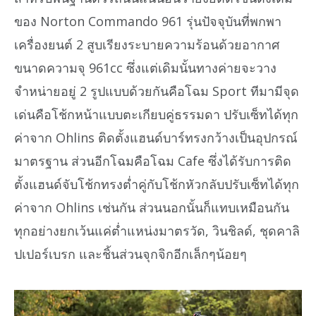
ของ Norton Commando 961 รุ่นปัจจุบันที่พกพา
เครื่องยนต์ 2 สูบเรียงระบายความร้อนด้วยอากาศ
ขนาดความจุ 961cc ซึ่งแต่เดิมนั้นทางค่ายจะวาง
จำหน่ายอยู่ 2 รูปแบบด้วยกันคือโฉม Sport ทีมามีจุด
เด่นคือโช้กหน้าแบบตะเกียบคู่ธรรมดา ปรับเซ็ทได้ทุก
ค่าจาก Ohlins ติดตั้งแฮนด์บาร์ทรงกว้างเป็นอุปกรณ์
มาตรฐาน ส่วนอีกโฉมคือโฉม Cafe ซึ่งได้รับการติด
ตั้งแฮนด์จับโช้กทรงต่ำคู่กับโช้กหัวกลับปรับเซ็ทได้ทุก
ค่าจาก Ohlins เช่นกัน ส่วนนอกนั้นก็แทบเหมือนกัน
ทุกอย่างยกเว้นแค่ต่ำแหน่งมาตรวัด, วินชิลด์, ชุดคาลิ
ปเปอร์เบรก และชิ้นส่วนจุกจิกอีกเล็กๆน้อยๆ