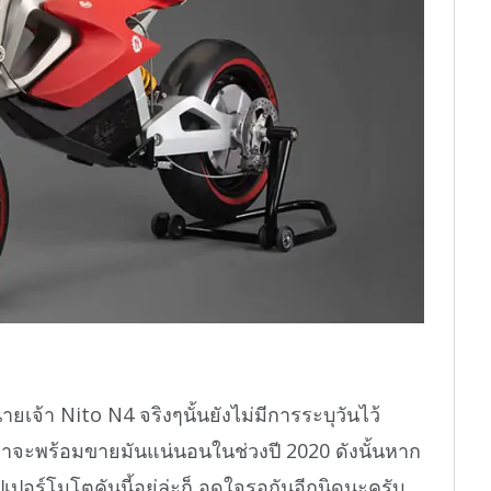
ยเจ้า Nito N4 จริงๆนั้นยังไม่มีการระบุวันไว้
าจะพร้อมขายมันแน่นอนในช่วงปี 2020 ดังนั้นหาก
อร์โมโตคันนี้อยู่ล่ะก็ อดใจรอกันอีกนิดนะครับ