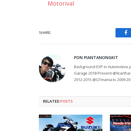
Motorival
SHARE.
Fa
PON PIANTANONGKIT
Background EXP in Automotive jo
Garage 2018-Present @9carthai
2012-2015 @GTmania.tv 2009-20
RELATED
POSTS