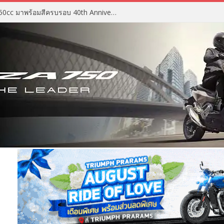
2027 Suzuki GSX-R750 สปอร์ต 750cc มาพร้อมสีครบรอบ 40th Anniversary