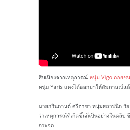
สืบเนื่องจากเหตุการณ์
หนุ่ม Vigo ถอยชน
หนุ่ม Yaris แดงได้ออกมาให้สัมภาษณ์แล
นายกวินกานต์ ศรีฤาชา หนุ่มสถาปนิก วัย 3
ว่าเหตุการณ์ที่เกิดขึ้นก็เป็นอย่างในคลิป 
กระจก