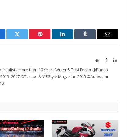
cebook
Twitter
Pinterest
LinkedIn
Tumblr
Email
Website
Facebook
LinkedIn
urnalists more than 10 Years Writer & Test Driver @Pantip
 2015- 2017 @Torque & VIPStyle Magazine 2015 @Autospinn
10