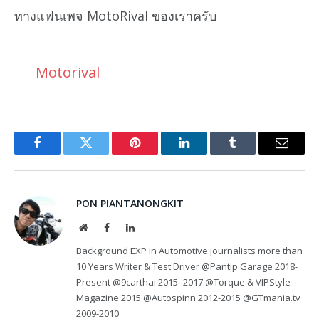
ทางแฟนเพจ MotoRival ของเราครับ
Motorival
Facebook
Twitter
Pinterest
LinkedIn
Tumblr
Email
PON PIANTANONGKIT
Website
Facebook
LinkedIn
Background EXP in Automotive journalists more than
10 Years Writer & Test Driver @Pantip Garage 2018-
Present @9carthai 2015- 2017 @Torque & VIPStyle
Magazine 2015 @Autospinn 2012-2015 @GTmania.tv
2009-2010