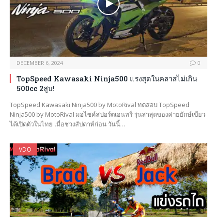
DECEMBER 6, 2024
0
TopSpeed Kawasaki Ninja500 แรงสุดในคลาสไม่เกิน
500cc 2สูบ!
TopSpeed Kawasaki Ninja500 by MotoRival ทดสอบ TopSpeed
Ninja500 by MotoRival มอไซค์สปอร์ตเอนทรี่ รุ่นล่าสุดของค่ายยักษ์เขียว
ได้เปิดตัวในไทย เมื่อช่วงสัปดาห์ก่อน วันนี้…
VDO