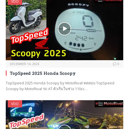
VDO
DECEMBER 14, 2024
0
TopSpeed 2025 Honda Scoopy
TopSpeed 2025 Honda Scoopy by MotoRival ทดสอบ TopSpeed
Scoopy by MotoRival รถ AT ตัวเริ่มในช่วง 110cc…
VDO