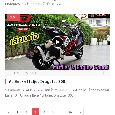
MotoRival เปิดตัวออกมาแล้ว กับ คุ่แฝด…
VDO
SEPTEMBER 22, 2024
0
ฟังเสียงท่อ Italjet Dragster 300
ฟังเสียงท่อ Italjet Dragster 300 ในวันนี้ MotoRival เราได้มีโอกาสทดสอบ
Italian AT Unique Bike กับ Italjet Dragster 300…
Previous
Next
…
1
2
3
4
5
99