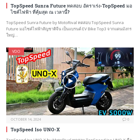
TopSpeed Sunra Future ทดสอบ อัตราเร่ง-TopSpeed มอ
ไซค์ไฟฟ้า ที่คุ้มสุด ณ เวลานี้?
TopSpeed Sunra Future by MotoRival ทดสอบ TopSpeed Sunra
Future มอไซค์ไฟฟ้าสัญชาติจีน เป็นแบรนด์ EV Bike Top3 จากแดนมังกร
ใหญ่…
VDO
OCTOBER 14, 2024
0
TopSpeed Iso UNO-X
TopSpeed Iso UNO-X by MotoRival ทดสอบ TopSpeed Iso UNO-X คือ