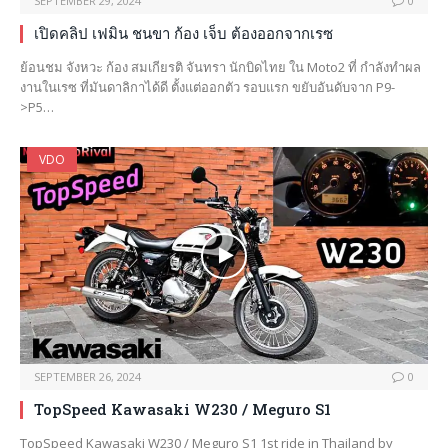
SEPTEMBER 29, 2024
0
เปิดคลิป เฟมิน ชนขา ก้อง เจ็บ ต้องออกจากเรซ
ย้อนชม จังหวะ ก้อง สมเกียรติ จันทรา นักบิดไทย ใน Moto2 ที่ กำลังทำผล
งานในเรซ ที่มันดาลิกาได้ดี ตั้งแต่ออกตัว รอบแรก ขยับอันดับจาก P9-
>P5…
VDO
SEPTEMBER 26, 2024
0
TopSpeed Kawasaki W230 / Meguro S1
TopSpeed Kawasaki W230 / Meguro S1 1st ride in Thailand by