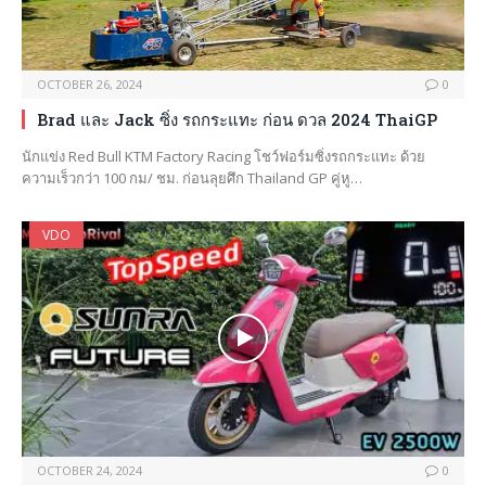
OCTOBER 26, 2024
0
Brad และ Jack ซิ่ง รถกระแทะ ก่อน ดวล 2024 ThaiGP
นักแข่ง Red Bull KTM Factory Racing โชว์ฟอร์มซิ่งรถกระแทะ ด้วย
ความเร็วกว่า 100 กม/ ชม. ก่อนลุยศึก Thailand GP คู่หู…
VDO
OCTOBER 24, 2024
0