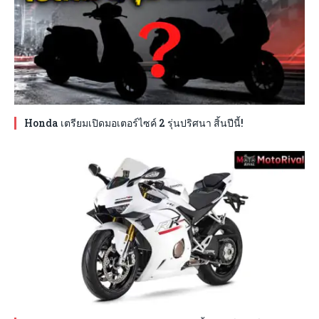
Honda เตรียมเปิดมอเตอร์ไซค์ 2 รุ่นปริศนา สิ้นปีนี้!