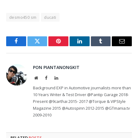
desmo450 sm
ducati
Facebook
Twitter
Pinterest
LinkedIn
Tumblr
Email
PON PIANTANONGKIT
Website
Facebook
LinkedIn
Background EXP in Automotive journalists more than
10 Years Writer & Test Driver @Pantip Garage 2018-
Present @9carthai 2015- 2017 @Torque & VIPStyle
Magazine 2015 @Autospinn 2012-2015 @GTmania.tv
2009-2010
RELATED
POSTS