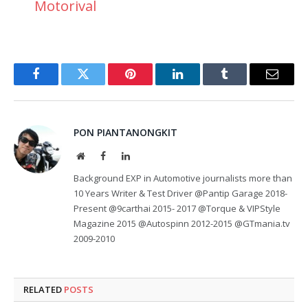
Motorival
Facebook
Twitter
Pinterest
LinkedIn
Tumblr
Email
PON PIANTANONGKIT
Website
Facebook
LinkedIn
Background EXP in Automotive journalists more than
10 Years Writer & Test Driver @Pantip Garage 2018-
Present @9carthai 2015- 2017 @Torque & VIPStyle
Magazine 2015 @Autospinn 2012-2015 @GTmania.tv
2009-2010
RELATED
POSTS