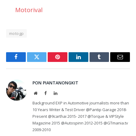
Motorival
motogp
Facebook
Twitter
Pinterest
LinkedIn
Tumblr
Email
PON PIANTANONGKIT
Website
Facebook
LinkedIn
Background EXP in Automotive journalists more than
10 Years Writer & Test Driver @Pantip Garage 2018-
Present @9carthai 2015- 2017 @Torque & VIPStyle
Magazine 2015 @Autospinn 2012-2015 @GTmania.tv
2009-2010