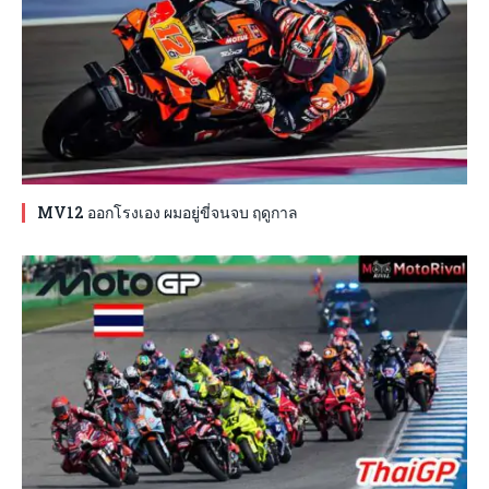
MV12 ออกโรงเอง ผมอยู่ขี่จนจบ ฤดูกาล