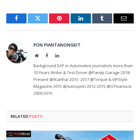
Facebook
Twitter
Pinterest
LinkedIn
Tumblr
Email
PON PIANTANONGKIT
Website
Facebook
LinkedIn
Background EXP in Automotive journalists more than
10 Years Writer & Test Driver @Pantip Garage 2018-
Present @9carthai 2015- 2017 @Torque & VIPStyle
Magazine 2015 @Autospinn 2012-2015 @GTmania.tv
2009-2010
RELATED
POSTS