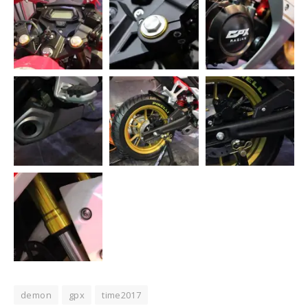
demon
gpx
time2017