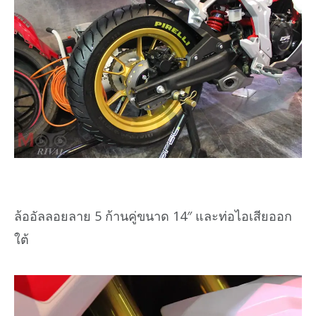
ล้ออัลลอยลาย 5 ก้านคู่ขนาด 14″ และท่อไอเสียออก
ใต้