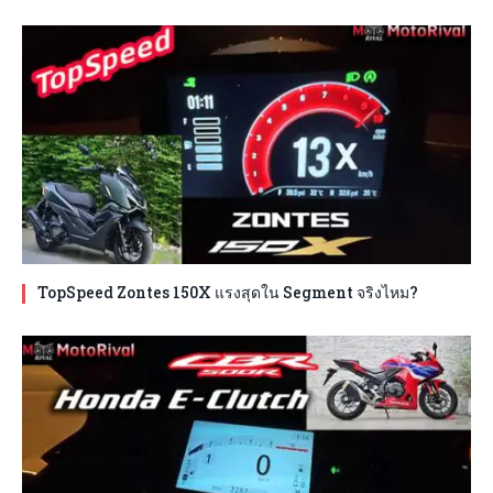
TopSpeed Zontes 150X แรงสุดใน Segment จริงไหม?