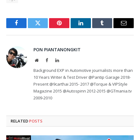
Facebook
Twitter
Pinterest
LinkedIn
Tumblr
Email
PON PIANTANONGKIT
Website
Facebook
LinkedIn
Background EXP in Automotive journalists more than
10 Years Writer & Test Driver @Pantip Garage 2018-
Present @9carthai 2015- 2017 @Torque & VIPStyle
Magazine 2015 @Autospinn 2012-2015 @GTmania.tv
2009-2010
RELATED
POSTS