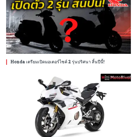
Honda เตรียมเปิดมอเตอร์ไซค์ 2 รุ่นปริศนา สิ้นปีนี้!