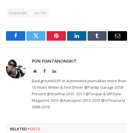
kawasaki
zx-10r
Facebook
Twitter
Pinterest
LinkedIn
Tumblr
Email
PON PIANTANONGKIT
Website
Facebook
LinkedIn
Background EXP in Automotive journalists more than
10 Years Writer & Test Driver @Pantip Garage 2018-
Present @9carthai 2015- 2017 @Torque & VIPStyle
Magazine 2015 @Autospinn 2012-2015 @GTmania.tv
2009-2010
RELATED
POSTS