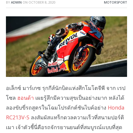
BY
ADMIN
ON
OCTOBER 8, 2020
MOTORSPORT
อเล็กซ์ มาร์เกซ รุกกีส์นักบิดแห่งศึกโมโตจีพี จาก เรป
โซล
ฮอนด้า
เผยรู้สึกมีความสุขเป็นอย่างมาก หลังได้
ลองขับขี่รถสูตรในโฉมโปรดักต์ชันไบค์อย่าง
Honda
RC213V-S
ลงสัมผัสแทร็กดวลความเร็วที่สนามปอร์ติ
เมา เจ้าตัวชี้นี่คือรถจักรยานยนต์ที่สมบูรณ์แบบที่สุด