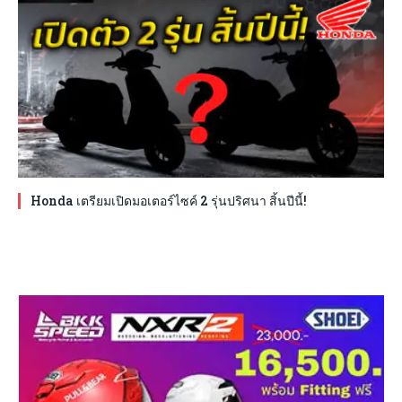
Honda เตรียมเปิดมอเตอร์ไซค์ 2 รุ่นปริศนา สิ้นปีนี้!