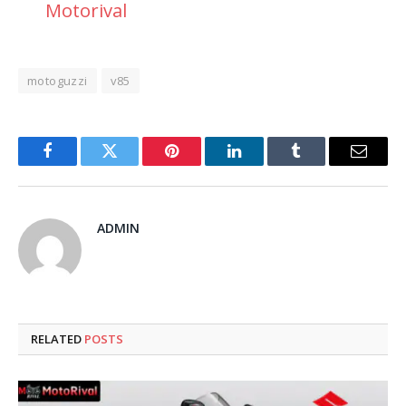
Motorival
motoguzzi
v85
Facebook
Twitter
Pinterest
LinkedIn
Tumblr
Email
ADMIN
RELATED
POSTS