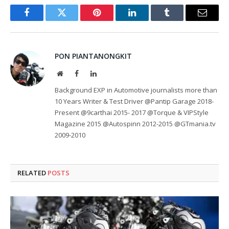
Facebook
Twitter
Pinterest
LinkedIn
Tumblr
Email
PON PIANTANONGKIT
Website
Facebook
LinkedIn
Background EXP in Automotive journalists more than
10 Years Writer & Test Driver @Pantip Garage 2018-
Present @9carthai 2015- 2017 @Torque & VIPStyle
Magazine 2015 @Autospinn 2012-2015 @GTmania.tv
2009-2010
RELATED
POSTS