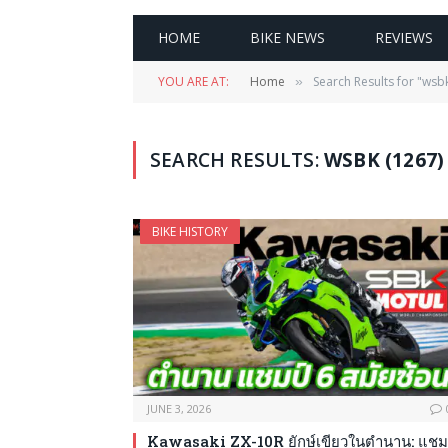
HOME
BIKE NEWS
REVIEWS
YOU ARE AT:
Home
Search Results for "wsb
»
SEARCH RESULTS:
WSBK (1267)
BIKE HISTORY
JUNE 3, 2026
Kawasaki ZX-10R ยักษ์เขียวในตำนาน: แชม