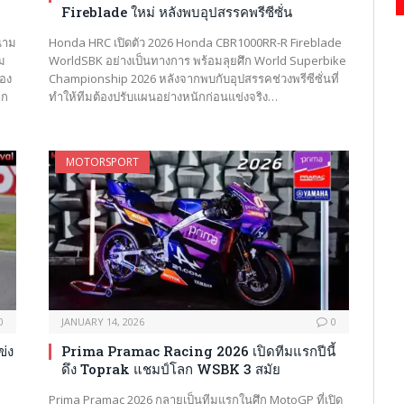
Fireblade ใหม่ หลังพบอุปสรรคพรีซีซั่น
นาม
Honda HRC เปิดตัว 2026 Honda CBR1000RR-R Fireblade
ม
WorldSBK อย่างเป็นทางการ พร้อมลุยศึก World Superbike
ของ
Championship 2026 หลังจากพบกับอุปสรรคช่วงพรีซีซั่นที่
าก
ทำให้ทีมต้องปรับแผนอย่างหนักก่อนแข่งจริง…
MOTORSPORT
0
JANUARY 14, 2026
0
ข่ง
Prima Pramac Racing 2026 เปิดทีมแรกปีนี้
ดึง Toprak แชมป์โลก WSBK 3 สมัย
Prima Pramac 2026 กลายเป็นทีมแรกในศึก MotoGP ที่เปิด