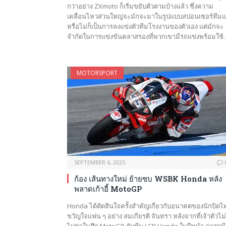
กว่าอย่าง ZXmoto ก็เริ่มขยับตัวตามบ้างแล้ว ซึ่งความ
เคลื่อนไหวส่วนใหญ่จะมักจะมาในรูปแบบสปอนเซอร์ทีมแ
หรือไม่ก็เป็นการลงแข่งตัวทีมโรงงานของตัวเอง แต่มักจะ
จำกัดในการแข่งขันคลาสรองที่พวกเขามีรถแข่งพร้อมใช้
MOTORSPORT
SEPTEMBER 6, 2025
ก้อง เส้นทางใหม่ ย้ายซบ WSBK Honda หลัง
พลาดเก้าอี้ MotoGP
Honda ได้ตัดสินใจครั้งสำคัญเกี่ยวกับอนาคตของนักบิดไ
ขวัญใจแฟน ๆ อย่าง สมเกียรติ จันทรา หลังจากที่เจ้าตัวไม่
ไปต่อในศึก MotoGP กับทีม LCR Honda ในปีหน้า ล่าสุดมี