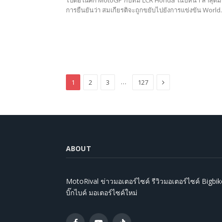
การยืนยันว่า สมเกียรติจะถูกขยับไปยังการแข่งขัน Worl
Next
…
1
2
3
127
ABOUT
MotoRival ข่าวมอเตอร์ไซค์ รีวิวมอเตอร์ไซค์ Bigbik
บิ๊กไบค์ มอเตอร์ไซค์ใหม่