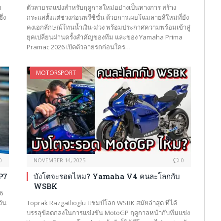
ก
ตัวลายรถแข่งสำหรับฤดูกาลใหม่อย่างเป็นทางการ สร้าง
่ง
กระแสตั้งแต่ช่วงก่อนพรีซีซั่น ด้วยการเผยโฉมลายสีใหม่ที่ยัง
คงเอกลักษณ์โทนน้ำเงิน-ม่วง พร้อมประกาศความพร้อมเข้าสู่
ยุคเปลี่ยนผ่านครั้งสำคัญของทีม และของ Yamaha Prima
Pramac 2026 เปิดตัวลายรถก่อนใคร…
MOTORSPORT
0
NOVEMBER 14, 2025
0
P7
บังโตจะรอดไหม? Yamaha V4 คนละโลกกับ
WSBK
6
วัน
Toprak Razgatlioglu แชมป์โลก WSBK สมัยล่าสุด ที่ได้
บรรลุข้อตกลงในการแข่งขัน MotoGP ฤดูกาลหน้ากับทีมแข่ง