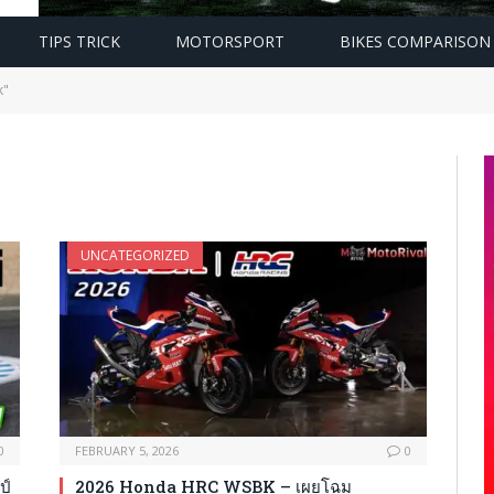
TIPS TRICK
MOTORSPORT
BIKES COMPARISON
k"
UNCATEGORIZED
0
FEBRUARY 5, 2026
0
ป์
2026 Honda HRC WSBK – เผยโฉม