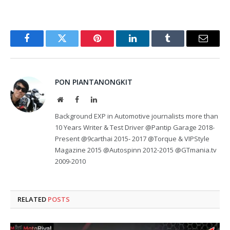
Facebook
Twitter
Pinterest
LinkedIn
Tumblr
Email
PON PIANTANONGKIT
Website
Facebook
LinkedIn
Background EXP in Automotive journalists more than
10 Years Writer & Test Driver @Pantip Garage 2018-
Present @9carthai 2015- 2017 @Torque & VIPStyle
Magazine 2015 @Autospinn 2012-2015 @GTmania.tv
2009-2010
RELATED
POSTS