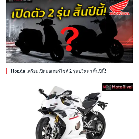
Honda เตรียมเปิดมอเตอร์ไซค์ 2 รุ่นปริศนา สิ้นปีนี้!