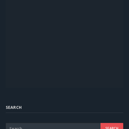
SEARCH
Copyright © 2026
Motorival.com
.
About MotoRival
Contact MotoRival