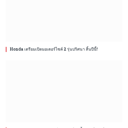
Honda เตรียมเปิดมอเตอร์ไซค์ 2 รุ่นปริศนา สิ้นปีนี้!