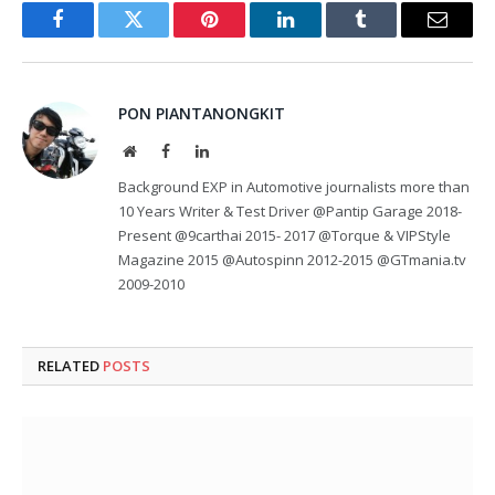
Facebook
Twitter
Pinterest
LinkedIn
Tumblr
Email
PON PIANTANONGKIT
Website
Facebook
LinkedIn
Background EXP in Automotive journalists more than
10 Years Writer & Test Driver @Pantip Garage 2018-
Present @9carthai 2015- 2017 @Torque & VIPStyle
Magazine 2015 @Autospinn 2012-2015 @GTmania.tv
2009-2010
RELATED
POSTS