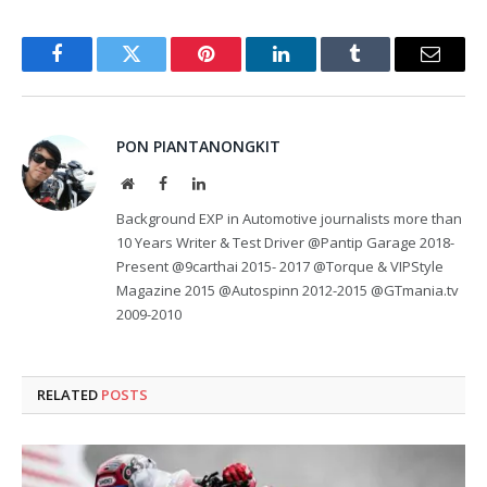
Facebook
Twitter
Pinterest
LinkedIn
Tumblr
Email
PON PIANTANONGKIT
Website
Facebook
LinkedIn
Background EXP in Automotive journalists more than
10 Years Writer & Test Driver @Pantip Garage 2018-
Present @9carthai 2015- 2017 @Torque & VIPStyle
Magazine 2015 @Autospinn 2012-2015 @GTmania.tv
2009-2010
RELATED
POSTS