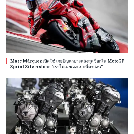
Marc Márquez เปิดใจ! เจอปัญหายางหลังสุดช็อกใน MotoGP
Sprint Silverstone “เราไม่เคยเจอแบบนี้มาก่อน”