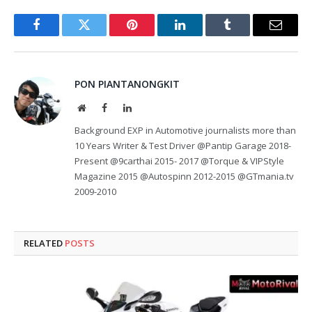
Facebook
Twitter
Pinterest
LinkedIn
Tumblr
Email
PON PIANTANONGKIT
Website
Facebook
LinkedIn
Background EXP in Automotive journalists more than
10 Years Writer & Test Driver @Pantip Garage 2018-
Present @9carthai 2015- 2017 @Torque & VIPStyle
Magazine 2015 @Autospinn 2012-2015 @GTmania.tv
2009-2010
RELATED
POSTS