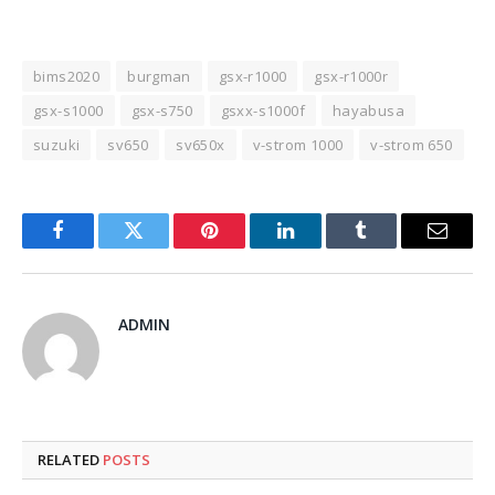
bims2020
burgman
gsx-r1000
gsx-r1000r
gsx-s1000
gsx-s750
gsxx-s1000f
hayabusa
suzuki
sv650
sv650x
v-strom 1000
v-strom 650
Facebook
Twitter
Pinterest
LinkedIn
Tumblr
Email
ADMIN
RELATED
POSTS