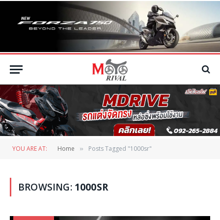
YOU ARE AT:
Home
Posts Tagged "1000sr"
»
BROWSING:
1000SR