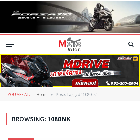
YOU ARE AT:
Home
Posts Tagged "1080nk"
»
BROWSING:
1080NK