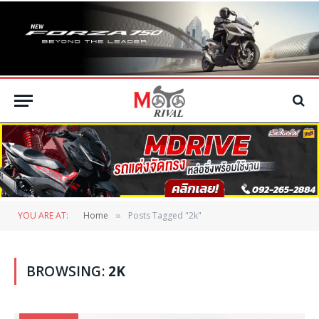
YOU ARE AT:
Home
Posts Tagged "2k"
»
BROWSING:
2K