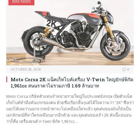
BIKE NEWS
OCTOBER 28, 2018
0
Moto Corsa 2K แน็คเก็ทไบค์เครื่อง V-Twin ใหญ่ยักษ์พิกัด
1,961cc สนนราคาไม่รวมภาษี 1.69 ล้านบาท
Moto Corsa บริษัทตัวแทนจำหน่ายรายใหญ่ในประเทศอังกฤษ เปิดตัวแน็ต
เก็ทไบค์ทำมือคันแรกของตน ด้วยชื่อเรียกสั้นๆแต่ได้ใจความว่า “2K” ซึ่งเรา
บอกได้เลยว่านอกจากหน้าตาจะไม่เหมือนใครแล้ว จุดเด่นของมันก็ยังเป็น
เอกลักษณ์ที่หาใครเหมือนยากอีกด้วย และจุดเด่นของเจ้า 2K คันนี้แน่นอน
ว่าก็คือ เครื่องยนต์ V-Twin พิกัด 1,961cc…