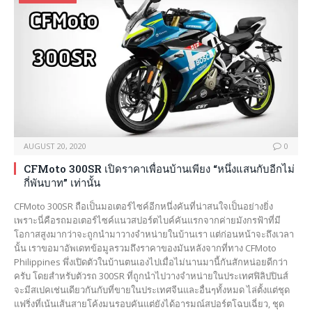
AUGUST 20, 2020
0
CFMoto 300SR เปิดราคาเพื่อนบ้านเพียง “หนึ่งแสนกับอีกไม่
กี่พันบาท” เท่านั้น
CFMoto 300SR ถือเป็นมอเตอร์ไซค์อีกหนึ่งคันที่น่าสนใจเป็นอย่างยิ่ง
เพราะนี่คือรถมอเตอร์ไซค์แนวสปอร์ตไบค์คันแรกจากค่ายมังกรฟ้าที่มี
โอกาสสูงมากว่าจะถูกนำมาวางจำหน่ายในบ้านเรา แต่ก่อนหน้าจะถึงเวลา
นั้น เราขอมาอัพเดทข้อมูลรวมถึงราคาของมันหลังจากที่ทาง CFMoto
Philippines พึ่งเปิดตัวในบ้านตนเองไปเมื่อไม่นานมานี้กันสักหน่อยดีกว่า
ครับ โดยสำหรับตัวรถ 300SR ที่ถูกนำไปวางจำหน่ายในประเทศฟิลิปปินส์
จะมีสเปคเช่นเดียวกันกับที่ขายในประเทศจีนและอื่นๆทั้งหมด ไล่ตั้งแต่ชุด
แฟริ่งที่เน้นเส้นสายโค้งมนรอบคันแต่ยังได้อารมณ์สปอร์ตโฉบเฉี่ยว, ชุด