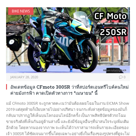
BIKE NEWS
JANUARY 28, 2020
0
อัพเดทข้อมูล CFmoto 300SR ว่าที่สปอร์ตเอนทรีไบค์คนใหม่
ค่ายมังกรฟ้า คาดเปิดตัวทางการ “เมษายน” นี้
แม้ CFmoto 300SR จะถูกคาดคะเนว่ามันต้องเผยโฉมในงาน EICMA Show
2019 แต่สุดท้ายก็เงียบหายไปอย่างปริศนา จนกระทั่งล่าสุดข้อมูลของมันก็
กลับมาปรากฏให้เห็นบนโลกออนไลน์อีกครั้ง เป็นภาพสิทธิบัตรตัวรถโฉม
ขายจริงดังที่เห็นกันอยู่ด้านล่างนี้ และยังมีข้อมูลอื่นๆที่น่าสนใจระบุเพิ่มเติม
อีกด้วย โดยหากมองจากภาพ จะเห็นได้ว่าเราสามารถเห็นรายละเอียดของ
เจ้า 300SR ได้ชัดเจนมากขึ้นโดยเฉพาะอย่างยิ่งในเรื่องของรูปทรงที่ดูจะไม่