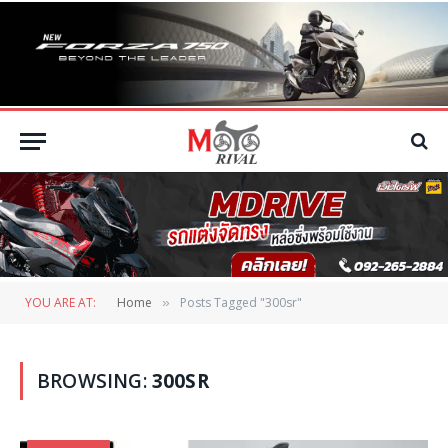
YOU ARE AT:
Home
Posts Tagged "300sr"
»
BROWSING:
300SR