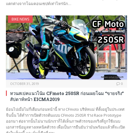
แตกต่างจากโฉมคอนเซปท์เท่าไหร่นัก…
BIKE NEWS
OCTOBER 31, 2019
0
ทวนสเปคแนวโน้ม CFmoto 250SR ก่อนเผยโฉม “ขายจริง”
สัปดาห์หน้า EICMA2019
ย้อนไปเมื่อไม่กี่เดือนก่อนหน้านี้ ทาง CFmoto บริษัทแม่ ที่ตั้งอยู่ในประเทศ
จีนนั้น ได้ทำการเปิดตัวรถต้นแบบ CFmoto 250SR ร่าง Race Prototype
ออกมา ต่อจากนั้นไม่นานนักเราก็ได้เห็นภาพตัวรถของจริงที่ถูกใช้แนบ
เอกสารข้อมูลทางเทคนิคตัวรถ เพื่อเป็นการยืนยันว่ามันพร้อมแล้วที่จะเปิด
ตัวในเร็วๆนี้ และนั่นก็คือที่งาน…