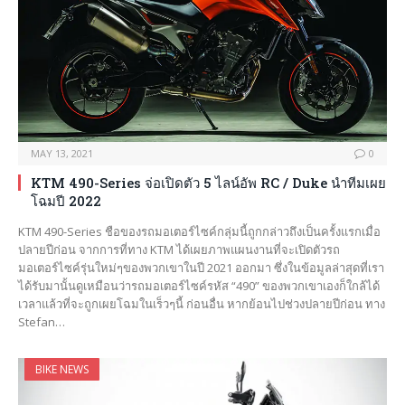
MAY 13, 2021
0
KTM 490-Series จ่อเปิดตัว 5 ไลน์อัพ RC / Duke นำทีมเผย
โฉมปี 2022
KTM 490-Series ชือของรถมอเตอร์ไซค์กลุ่มนี้ถูกกล่าวถึงเป็นครั้งแรกเมื่อ
ปลายปีก่อน จากการที่ทาง KTM ได้เผยภาพแผนงานที่จะเปิดตัวรถ
มอเตอร์ไซค์รุ่นใหม่ๆของพวกเขาในปี 2021 ออกมา ซึ่งในข้อมูลล่าสุดที่เรา
ได้รับมานั้นดูเหมือนว่ารถมอเตอร์ไซค์รหัส “490” ของพวกเขาเองก็ใกล้ได้
เวลาแล้วที่จะถูกเผยโฉมในเร็วๆนี้ ก่อนอื่น หากย้อนไปช่วงปลายปีก่อน ทาง
Stefan…
BIKE NEWS