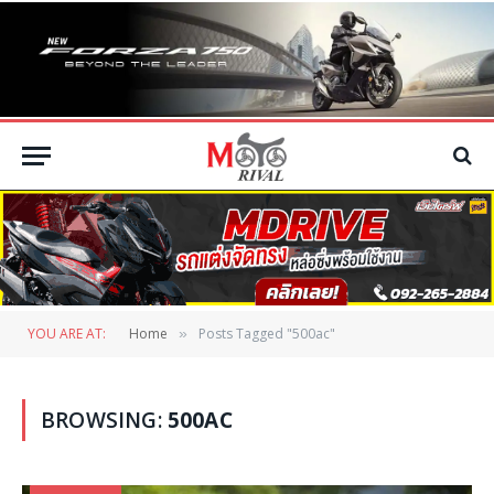
YOU ARE AT:
Home
Posts Tagged "500ac"
»
BROWSING:
500AC