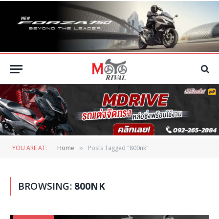
YOU ARE AT:
Home
Posts Tagged "800nk"
»
BROWSING:
800NK